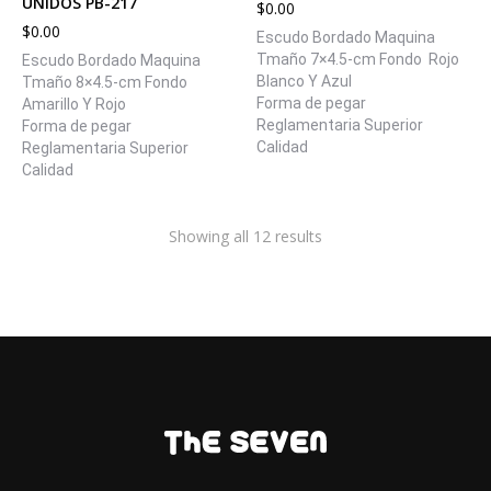
UNIDOS PB-217
$
0.00
$
0.00
Escudo Bordado Maquina
Tmaño 7×4.5-cm Fondo Rojo
Escudo Bordado Maquina
Blanco Y Azul
Tmaño 8×4.5-cm Fondo
Forma de pegar
Amarillo Y Rojo
Reglamentaria Superior
Forma de pegar
Calidad
Reglamentaria Superior
Calidad
Showing all 12 results