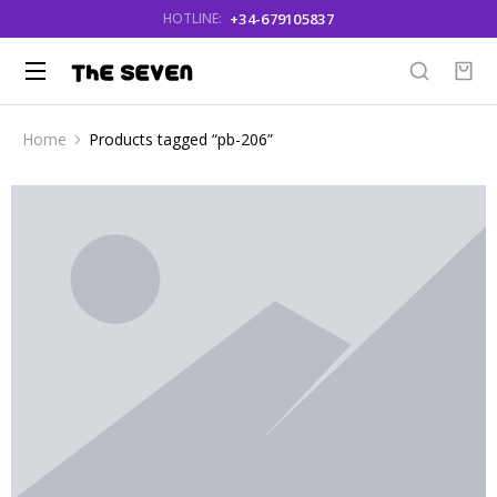
+34-679105837
HOTLINE:
Home
Products tagged “pb-206”
You are here: