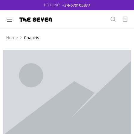
+34-679105837
HOTLINE:
Home
Chapiris
You are here: