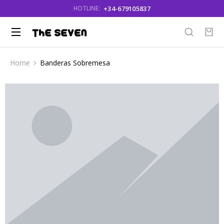
+34-679105837
HOTLINE:
Home
Banderas Sobremesa
You are here: