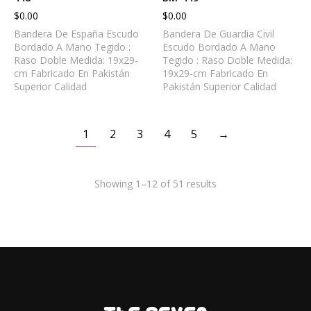
$
0.00
$
0.00
Bandera De España Escudo
Bandera De Guardia Civil
Bordado A Mano Tegido :
Escudo Bordado A Mano
Raso Doble Medida: 19x29-
Tegido : Raso Doble Medida:
cm Fabricado En Pakistán
19x29-cm Fabricado En
Superior Calidad
Pakistán Superior Calidad
1
2
3
4
5
→
Showing 1–12 of 51 results