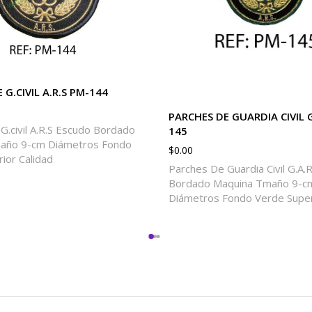
 G.CIVIL A.R.S PM-144
PARCHES DE GUARDIA CIVIL G
G.civil A.R.S Escudo Bordado
145
año 9-cm Diámetros Fondo
$
0.00
ior Calidad
Parches De Guardia Civil G.A.
Bordado Maquina Tmaño 9-c
Diámetros Fondo Verde Super