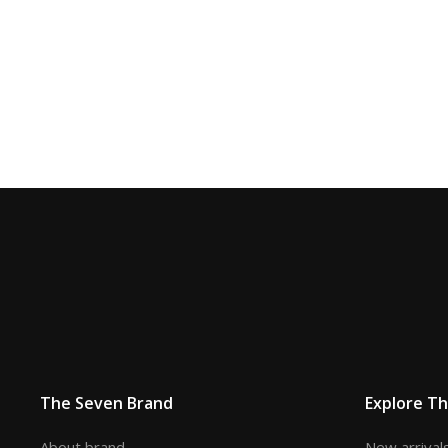
The Seven Brand
Explore T
About brand
New arrival