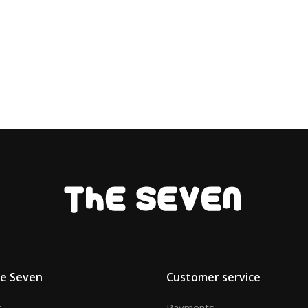
he Seven
Customer service
s
Payments