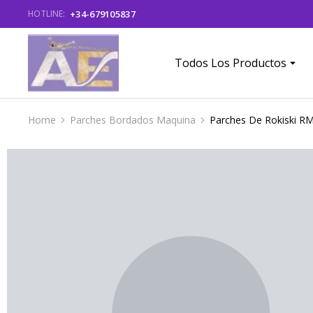
+34-679105837
HOTLINE:
Todos Los Productos
Home
Parches Bordados Maquina
Parches De Rokiski R
You are here: