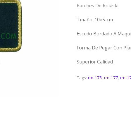
Parches De Rokiski
Tmaño: 10×5-cm
Escudo Bordado A Maqu
Forma De Pegar Con Plan
Superior Calidad
Tags:
rm-175
,
rm-177
,
rm-1