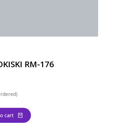
OKISKI RM-176
ordered)
o cart