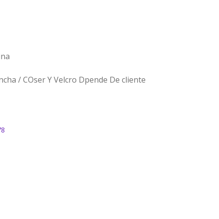
ina
cha / COser Y Velcro Dpende De cliente
78