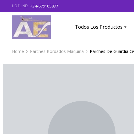
+34-679105837
HOTLINE:
Todos Los Productos
Home
Parches Bordados Maquina
Parches De Guardia Civ
You are here: