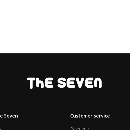
he Seven
Customer service
s
Payments