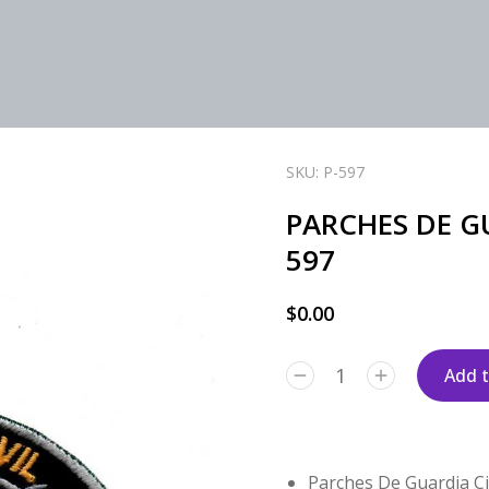
SKU: P-597
PARCHES DE GU
597
$
0.00
Add t
Parches De Guardia Civ