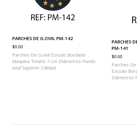
PARCHES DE G.CIVIL PM-142
PARCHES DE
$
0.00
PM-141
Parches De G.civil Escudo Bordado
$
0.00
Maquina Tmaño 7-cm Diámetros Fondo
Parches De S
Azul Superior Calidad
Escudo Bor
Diámetros F