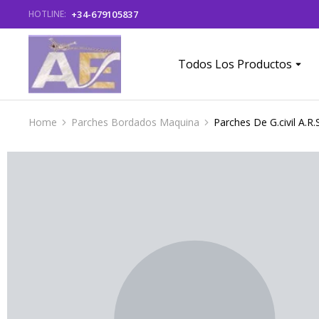
+34-679105837
HOTLINE:
Todos Los Productos
Home
Parches Bordados Maquina
Parches De G.civil A.R
You are here: