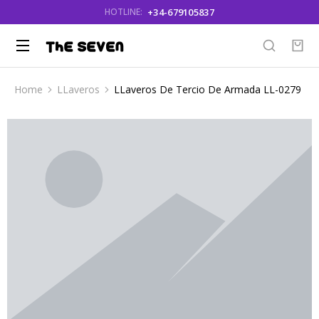
+34-679105837
HOTLINE:
Home
LLaveros
LLaveros De Tercio De Armada LL-0279
You are here: