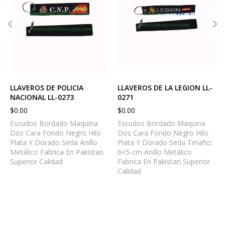
LLAVEROS DE POLICIA
LLAVEROS DE LA LEGION LL-
NACIONAL LL-0273
0271
$
0.00
$
0.00
Escudos Bordado Maquina
Escudos Bordado Maquina
Dos Cara Fondo Negro Hilo
Dos Cara Fondo Negro Hilo
Plata Y Dorado Seda Anillo
Plata Y Dorado Seda Tmaño:
Metálico Fabrica En Pakistan
6×5-cm Anillo Metálico
Superior Calidad
Fabrica En Pakistan Superior
Calidad