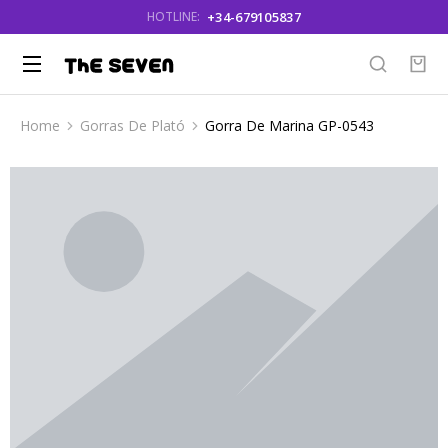
+34-679105837
HOTLINE:
Home
Gorras De Plató
Gorra De Marina GP-0543
You are here: