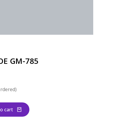
OE GM-785
ordered)
o cart