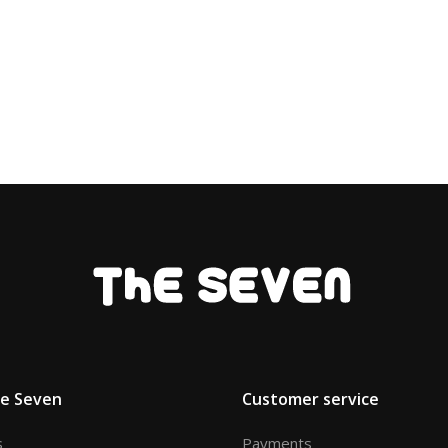
he Seven
Customer service
s
Payments