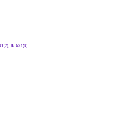
31(2)
,
fb-631(3)