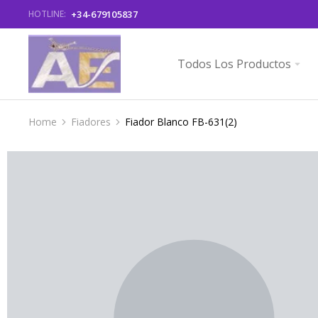
+34-679105837
HOTLINE:
Todos Los Productos
Home
Fiadores
Fiador Blanco FB-631(2)
You are here: