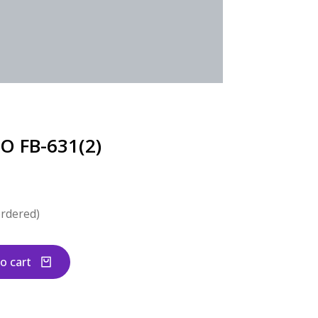
 FB-631(2)
ordered)
o cart