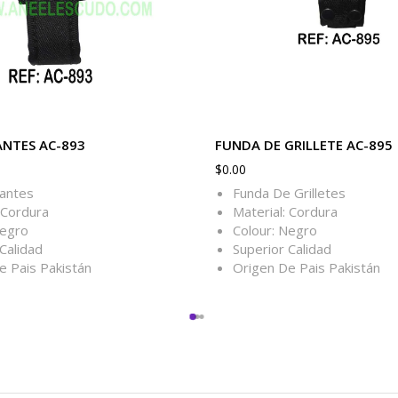
NTES AC-893
FUNDA DE GRILLETE AC-895
$
0.00
antes
Funda De Grilletes
 Cordura
Material: Cordura
Negro
Colour: Negro
Calidad
Superior Calidad
e Pais Pakistán
Origen De Pais Pakistán