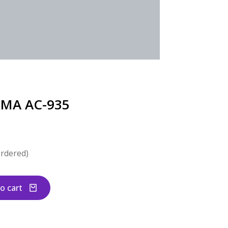
RMA AC-935
ordered)
o cart