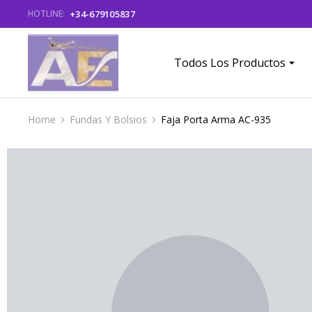
+34-679105837
HOTLINE:
Todos Los Productos
Home
Fundas Y Bolsios
Faja Porta Arma AC-935
You are here: