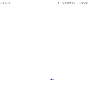
Calidad
Superior Calidad