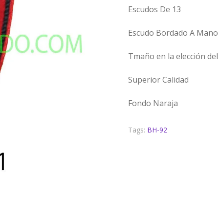
Escudos De 13
Escudo Bordado A Mano
Tmaño en la elección del 
Superior Calidad
Fondo Naraja
Tags:
BH-92