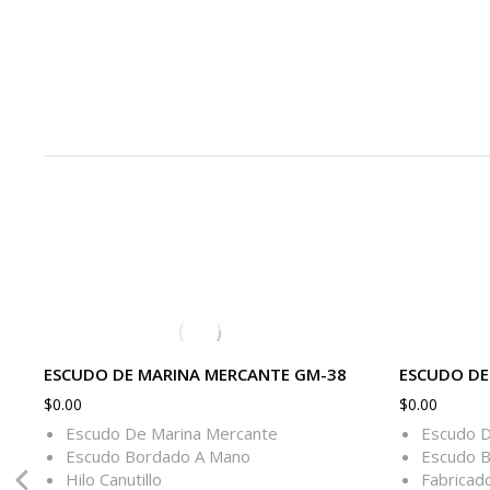
ESCUDO DE MARINA MERCANTE GM-38
ESCUDO DE
$
0.00
$
0.00
Escudo De Marina Mercante
Escudo D
Escudo Bordado A Mano
Escudo 
Hilo Canutillo
Fabricad