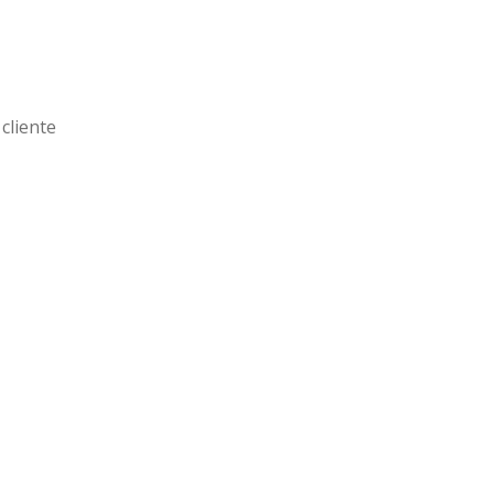
cliente