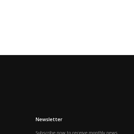
Newsletter
Subscribe now to receive monthly news