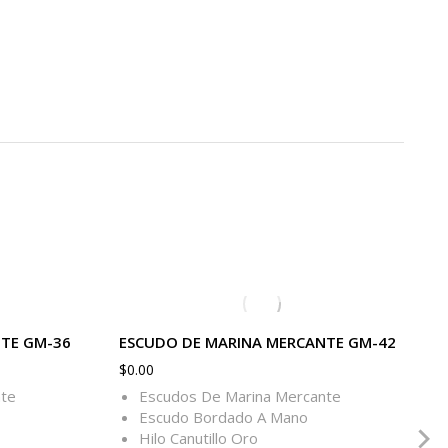
TE GM-36
ESCUDO DE MARINA MERCANTE GM-42
$
0.00
nte
Escudos De Marina Mercante
Escudo Bordado A Mano
Hilo Canutillo Oro