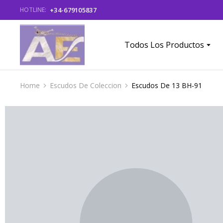
+34-679105837
HOTLINE:
Todos Los Productos
Home
Escudos De Coleccion
Escudos De 13 BH-91
You are here: