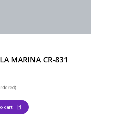
LA MARINA CR-831
ordered)
o cart