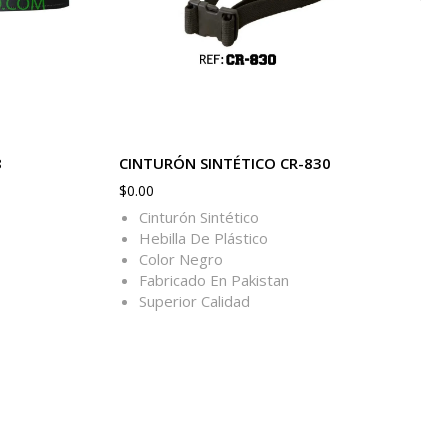
8
CINTURÓN SINTÉTICO CR-830
$
0.00
Cinturón Sintético
Hebilla De Plástico
Color Negro
Fabricado En Pakistan
Superior Calidad