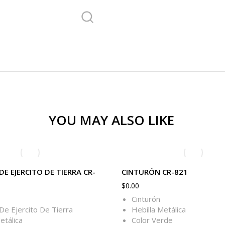
YOU MAY ALSO LIKE
E EJERCITO DE TIERRA CR-
CINTURÓN CR-821
$
0.00
Cinturón
De Ejercito De Tierra
Hebilla Metálica
etálica
Color Verde