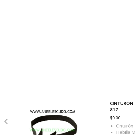
CINTURÓN D
817
$
0.00
Cinturón 
Hebilla M