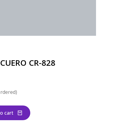
CUERO CR-828
ordered)
o cart