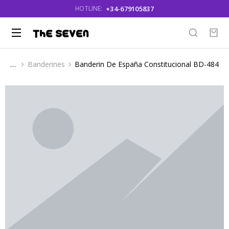
+34-679105837
HOTLINE:
Banderines
Banderin De España Constitucional BD-484
You are here: