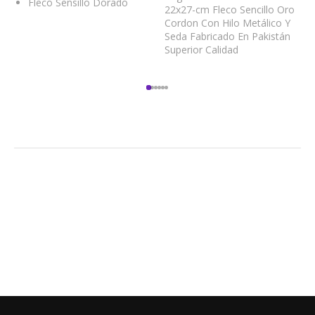
Fleco Sensillo Dorado
22x27-cm Fleco Sencillo Oro
Cordon Con Hilo Metálico Y
Seda Fabricado En Pakistán
Superior Calidad